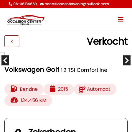
06-36136663
occasioncentervenlo@outlook.com
Verkocht
Volkswagen Golf
1.2 TSI Comfortline
Benzine
2015
Automaat
134.456 KM