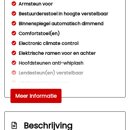
Armsteun voor
Bestuurdersstoel in hoogte verstelbaar
Binnenspiegel automatisch dimmend
Comfortstoel(en)
Electronic climate control
Elektrische ramen voor en achter
Hoofdsteunen anti-whiplash
Lendesteun(en) verstelbaar
Middenarmsteun voor
Passagiersstoel in hoogte verstelbaar
Meer informatie
Stuur en versnellingspook (kunst)leder
Stuur leder en multifunctioneel
Stuur verstelbaar
Beschrijving