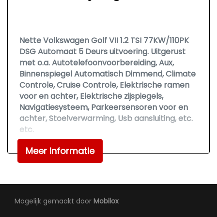
Stuurbekrachtiging snelheidsafhankelijk
Voorstoelen verwarmd
Overige
Nette Volkswagen Golf VII 1.2 TSI 77KW/110PK
DSG Automaat 5 Deurs uitvoering. Uitgerust
Anti blokkeer systeem
met o.a. Autotelefoonvoorbereiding, Aux,
Binnenspiegel Automatisch Dimmend, Climate
Anti doorslip regeling
Controle, Cruise Controle, Elektrische ramen
Bestuurdersairbag
voor en achter, Elektrische zijspiegels,
Navigatiesysteem, Parkeersensoren voor en
Bluetooth
achter, Stoelverwarming, Usb aansluiting, etc.
Elektronisch sper differentieel
etc.
Elektronisch stabiliteits programma
Meer informatie
Voertuig heeft 134.456 km op de teller,
Elektronische remkrachtverdeling
aantoonbaar middels onderhoudsboekjes die
bij de auto aanwezig zijn! Auto rijdt en schakelt
Hoofd airbag(s) achter
perfect, technisch in zeer goede staat!
Hoofd airbag(s) voor
Mogelijk gemaakt door
Mobilox
Knie airbag(s)