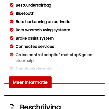
Bestuurdersairbag
Bluetooth
Bots herkenning en activatie
Bots waarschuwing systeem
Brake assist system
Connected services
Cruise control adaptief met stop&go en
stuurhulp
Dodehoek detectie
Elektrisch bedienbare achterklep met
Meer informatie
sensorsturing
Elektronisch stabiliteits programma
Elektronische remkrachtverdeling
Beschrijving
Hoofd airbag(s) achter