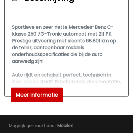
Hoofd airbag(s) voor
Keyless start
Sportieve en zeer nette Mercedes-Benz C-
Knie airbag(s)
klasse 250 7G-Tronic automaat met 211 PK
Passagiersairbag
Prestige uitvoering met slechts 68.801 km op
de teller, aantoonbaar middels
Rondomzicht camera
onderhoudsspecificaties die bij de auto
Schakelpaddles
aanwezig zijn!
Sfeerverlichting
Auto rijdt en schakelt perfect, technisch in
Zij airbag(s) voor
zeer goede staat! Bijbehorende documentatie,
handleidingen, onderhoudsboeken en facturen
Exterieur
Meer informatie
zijn aanwezig, alle keuringen toegestaan!
Aluminium delen exterieur
Voertuig is zeer rijk uitgerust met o.a. Actieve
Amg-styling
Spoorassistent, Autotelefoonvoorbereiding,
Achteruitrijcamera, Adaptive Cruise
Buitenspiegel(s) automatisch dimmend
Mogelijk gemaakt door
Mobilox
Control, Automatisch