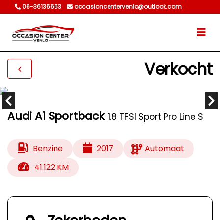
06-36136663
occasioncentervenlo@outlook.com
Verkocht
Audi A1 Sportback
1.8 TFSI Sport Pro Line S
Benzine
2017
Automaat
41.122 KM