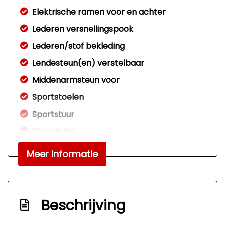
Elektrische ramen voor en achter
Lederen versnellingspook
Lederen/stof bekleding
Lendesteun(en) verstelbaar
Middenarmsteun voor
Sportstoelen
Sportstuur
Stuur leder
Stuurbekrachtiging snelheidsafhankelijk
Meer informatie
Exterieur
Bi-xenon koplampen
Beschrijving
Buitenspiegels elektrisch verstelbaar