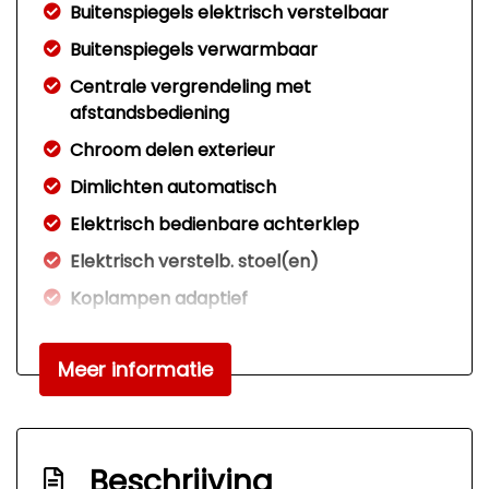
Buitenspiegels elektrisch verstelbaar
Buitenspiegels verwarmbaar
Centrale vergrendeling met
afstandsbediening
Chroom delen exterieur
Dimlichten automatisch
Elektrisch bedienbare achterklep
Elektrisch verstelb. stoel(en)
Koplampen adaptief
Led achterlichten
Meer informatie
Led dagrijverlichting
Led koplampen
Led koplampen adaptief
Beschrijving
Lichtmetalen velgen 18"