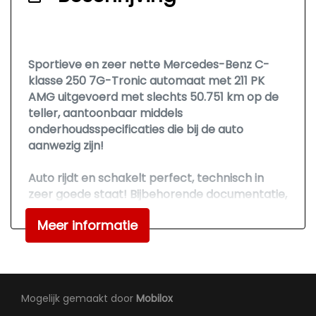
Metaalkleur
Park distance control
Sportieve en zeer nette Mercedes-Benz C-
Parkeer assistent
klasse 250 7G-Tronic automaat met 211 PK
Parkeersensor achter
AMG uitgevoerd met slechts 50.751 km op de
teller, aantoonbaar middels
Parkeersensor voor
onderhoudsspecificaties die bij de auto
Parkeersensor voor en achter
aanwezig zijn!
Ruitensproeiers/wisserbladen
Auto rijdt en schakelt perfect, technisch in
verwarmbaar
zeer goede staat! Bijbehorende documentatie,
Sportonderstel
handleidingen, onderhoudsboeken en facturen
Meer informatie
zijn aanwezig, alle keuringen toegestaan!
Sportvelgen
Warmtewerend glas
Zeer rijk uitgerust met o.a.
Autotelefoonvoorbereiding,
Interieur
Achteruitrijcamera, Adaptive Cruise
Mogelijk gemaakt door
Mobilox
Control, Automatisch
Achterbank in delen neerklapbaar