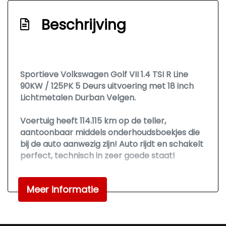
Stuur leder en multifunctioneel
Stuur verstelbaar
Beschrijving
Stuurbekrachtiging snelheidsafhankelijk
Voorstoelen verwarmd
Exterieur
Sportieve Volkswagen Golf VII 1.4 TSI R Line
90KW / 125PK 5 Deurs uitvoering met 18 inch
Achterruitwisser
Lichtmetalen Durban Velgen.
Buitenspiegels elektrisch verstel- en
Voertuig heeft 114.115 km op de teller,
verwarmbaar
aantoonbaar middels onderhoudsboekjes die
Buitenspiegels verwarmbaar
bij de auto aanwezig zijn! Auto rijdt en schakelt
perfect, technisch in zeer goede staat!
Centrale vergrendeling met
afstandsbediening
Zeer rijk uitgerust met o.a.
Meer informatie
Dakspoiler
Autotelefoonvoorbereiding, Aux, Climate
Controle, Cruise Controle, Elektrische ramen
Dimlichten automatisch
voor en achter, Elektrische zijspiegels,
Kleur zwart
Navigatiesysteem, Parkeersensoren voor en