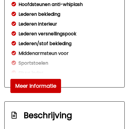
Hoofdsteunen anti-whiplash
Lederen bekleding
Lederen interieur
Lederen versnellingspook
Lederen/stof bekleding
Middenarmsteun voor
Sportstoelen
Stuur leder
Stuurbekrachtiging
Meer informatie
Voorstoelen verwarmd
Overige
Beschrijving
Anti blokkeer systeem
Anti doorslip regeling