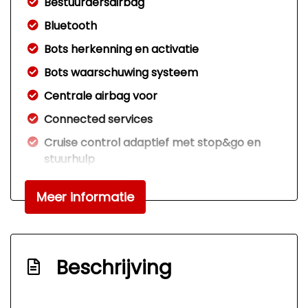
Bestuurdersairbag
Bluetooth
Bots herkenning en activatie
Bots waarschuwing systeem
Centrale airbag voor
Connected services
Cruise control adaptief met stop&go en
stuurhulp
Draadloze telefoonlader
Meer informatie
Elektronisch stabiliteits programma
Full-led koplampen
Hoofd airbag(s) achter
Beschrijving
Hoofd airbag(s) voor
Keyless start