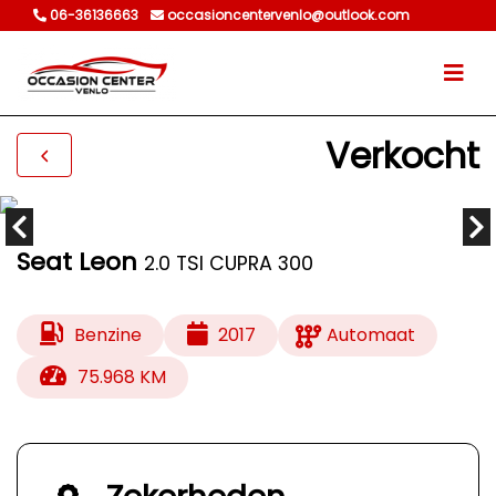
06-36136663
occasioncentervenlo@outlook.com
Verkocht
Seat Leon
2.0 TSI CUPRA 300
Benzine
2017
Automaat
75.968 KM