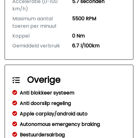
Acceleratie (0-100
5.7 seconden
km/h)
Maximum aantal
5500 RPM
toeren per minuut
Koppel
0 Nm
Gemiddeld verbruik
6.7 l/100km
Overige
Anti blokkeer systeem
Anti doorslip regeling
Apple carplay/android auto
Autonomous emergency braking
Bestuurdersairbag