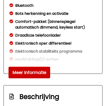
Bluetooth
Bots herkenning en activatie
Comfort-pakket (binnenspiegel
automatisch dimmend, keyless start)
Draadloze telefoonlader
Elektronisch sper differentieel
Elektronisch stabiliteits programma
Hoofd airbag(s) achter
Hoofd airbag(s) voor
Meer informatie
Keyless entry/start
Knie airbag(s)
Led mistlampen
Beschrijving
Navigatie-systeem full map + hard disk