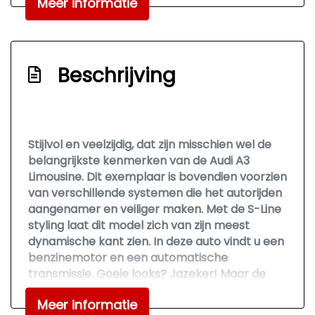
Interieur
Meer informatie
Airco automatisch
Aluminium interieur afwerking
Beschrijving
Armsteun voor
Elektrische ramen achter
Elektrische ramen voor
Stijlvol en veelzijdig, dat zijn misschien wel de
Lederen/stof bekleding
belangrijkste kenmerken van de Audi A3
Sportstoelen
Limousine. Dit exemplaar is bovendien voorzien
van verschillende systemen die het autorijden
Sportstuur
aangenamer en veiliger maken. Met de S-Line
Stuur leder
styling laat dit model zich van zijn meest
dynamische kant zien. In deze auto vindt u een
Stuur verstelbaar
benzinemotor en een automatische
Stuurbekrachtiging snelheidsafhankelijk
transmissie. Goeie looks? Jazeker! Maar de
sportstoelen zorgen ook voor een goed
Voorstoelen in hoogte verstelbaar
Meer informatie
gesteunde en comfortabele zit. Ook 18 inch