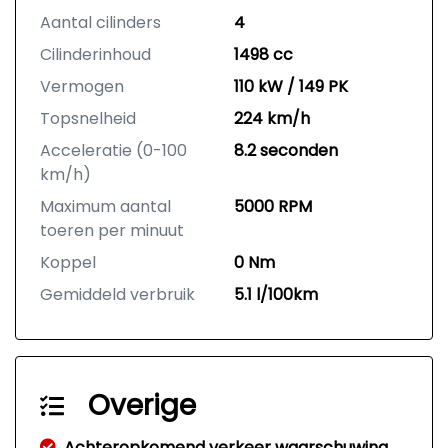
Aantal cilinders
4
Cilinderinhoud
1498 cc
Vermogen
110 kW / 149 PK
Topsnelheid
224 km/h
Acceleratie (0-100
8.2 seconden
km/h)
Maximum aantal
5000 RPM
toeren per minuut
Koppel
0 Nm
Gemiddeld verbruik
5.1 l/100km
Overige
Achteropkomend verkeer waarschuwing