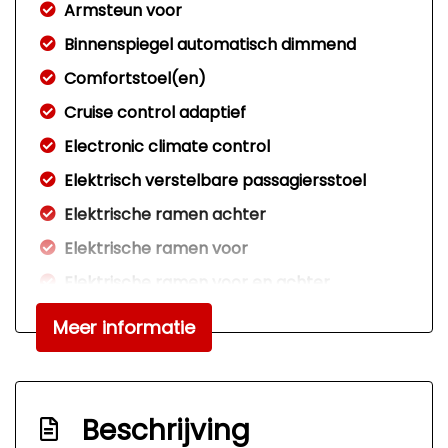
Armsteun voor
Binnenspiegel automatisch dimmend
Comfortstoel(en)
Cruise control adaptief
Electronic climate control
Elektrisch verstelbare passagiersstoel
Elektrische ramen achter
Elektrische ramen voor
Elektrische ramen voor en achter
Lederen bekleding
Meer informatie
Lederen interieur
Lederen sportstoelen
Lederen versnellingspook
Beschrijving