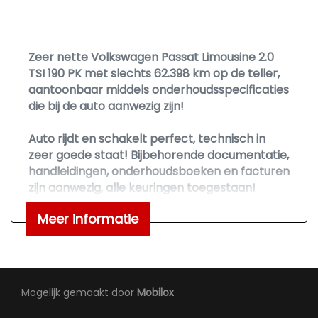
Lendesteun(en) verstelbaar
Luxe lederen bekleding
Middenarmsteun voor
Zeer nette Volkswagen Passat Limousine 2.0
TSI 190 PK met slechts 62.398 km op de teller,
Sportstoelen
aantoonbaar middels onderhoudsspecificaties
Stoelverwarming
die bij de auto aanwezig zijn!
Stuur leder
Auto rijdt en schakelt perfect, technisch in
Stuur verstelbaar
zeer goede staat! Bijbehorende documentatie,
handleidingen, onderhoudsboeken en facturen
Stuurbekrachtiging snelheidsafhankelijk
zijn aanwezig, alle keuringen toegestaan!
Voorstoel(en) met massagefunctie
Meer informatie
Zeer lux uitgerust met o.a.
Voorstoelen in hoogte verstelbaar
Aanhangwagenherkenning, Adaptief Cruise
Voorstoelen verwarmd
Control, Airco, Apple Carplay/Android Auto,
Autotelefoonvoorbereiding, Aux, Binnenspiegel
Exterieur
Automatisch Dimmend, Bluetooth telefoon
Mogelijk gemaakt door
Mobilox
verbinding, Elektrische ramen voor en achter,
Achterruitwisser