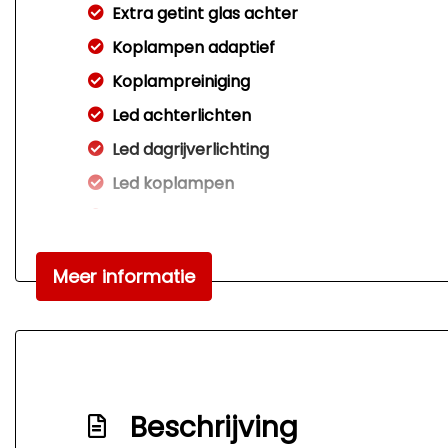
Extra getint glas achter
Koplampen adaptief
Koplampreiniging
Led achterlichten
Led dagrijverlichting
Led koplampen
Led koplampen adaptief
Lichtmetalen velgen 17"
Meer informatie
Mistlampen voor adaptief
Parkeersensor achter
Parkeersensor voor
Parkeersensor voor en achter
Beschrijving
R-line exterieur