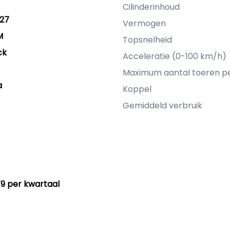
Cilinderinhoud
27
Vermogen
M
Topsnelheid
ck
Acceleratie (0-100 km/h)
Maximum aantal toeren p
a
Koppel
Gemiddeld verbruik
79 per kwartaal