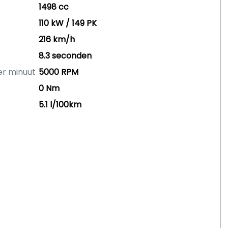
1498 cc
110 kW / 149 PK
216 km/h
8.3 seconden
er minuut
5000 RPM
0 Nm
5.1 l/100km