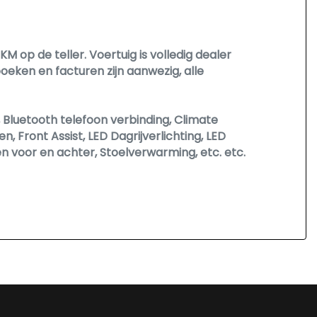
Zij airbag(s) voor
Interieur
M op de teller. Voertuig is volledig dealer
Achterbank in delen neerklapbaar
eken en facturen zijn aanwezig, alle
Achterbank met armsteun en skiluik
Airco automatisch
 Bluetooth telefoon verbinding, Climate
, Front Assist, LED Dagrijverlichting, LED
Armsteun achter
n voor en achter, Stoelverwarming, etc. etc.
Armsteun voor
Binnenspiegel automatisch dimmend
Elektrische ramen achter
Elektrische ramen voor
Hoofdsteunen anti-whiplash
Lederen versnellingspook
Lendesteun(en) verstelbaar