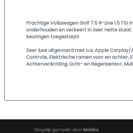
Ruitensproeiers/wisserbladen verwarmba
Side-skirts
Sportonderstel
Prachtige Volkswagen Golf 7.5 R-Line 1.5 TSI m
onderhouden en verkeert in zeer nette staat.
Sportvelgen
keuringen toegestaan!
Zeer luxe uitgevoerd met o.a. Apple Carplay/
Controle, Elektrische ramen voor en achter, El
Achterverlichting, Licht- en Regensensor, Mul
Mogelijk gemaakt door
Mobilox