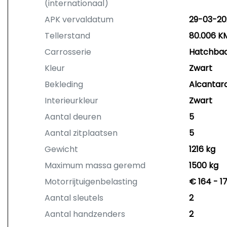
(internationaal)
APK vervaldatum
29-03-20
Tellerstand
80.006 K
Carrosserie
Hatchba
Kleur
Zwart
Bekleding
Alcantar
Interieurkleur
Zwart
Aantal deuren
5
Aantal zitplaatsen
5
Gewicht
1216 kg
Maximum massa geremd
1500 kg
Motorrijtuigenbelasting
€ 164 - 1
Aantal sleutels
2
Aantal handzenders
2