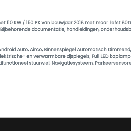
ar
et 110 KW / 150 PK van bouwjaar 2018 met maar liefst 80DK
 Bijbehorende documentatie, handleidingen, onderhoudsbo
Android Auto, Airco, Binnenspiegel Automatisch Dimmend,
ektrische- en verwarmbare zijspiegels, Full LED koplampen
tifunctioneel stuurwiel, Navigatiesysteem, Parkeersensore