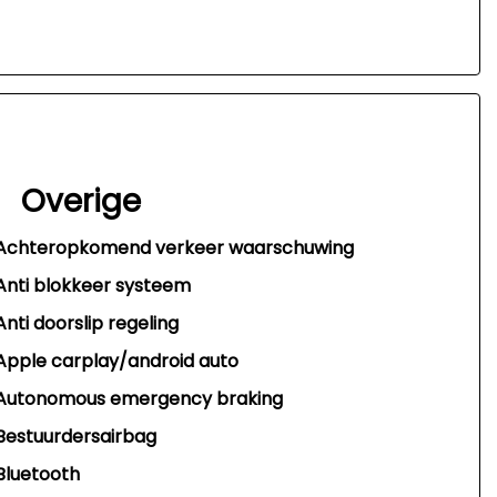
Overige
Achteropkomend verkeer waarschuwing
Anti blokkeer systeem
Anti doorslip regeling
Apple carplay/android auto
Autonomous emergency braking
Bestuurdersairbag
Bluetooth