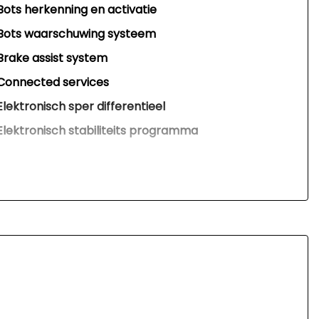
Bots herkenning en activatie
Bots waarschuwing systeem
Brake assist system
Connected services
Elektronisch sper differentieel
Elektronisch stabiliteits programma
Elektronische remkrachtverdeling
Hoofd airbag(s) achter
Hoofd airbag(s) voor
Knie airbag(s)
Passagiersairbag
Variabele stuuroverbrenging
Vervolgbotsing preventie