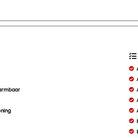
warmbaar
ening