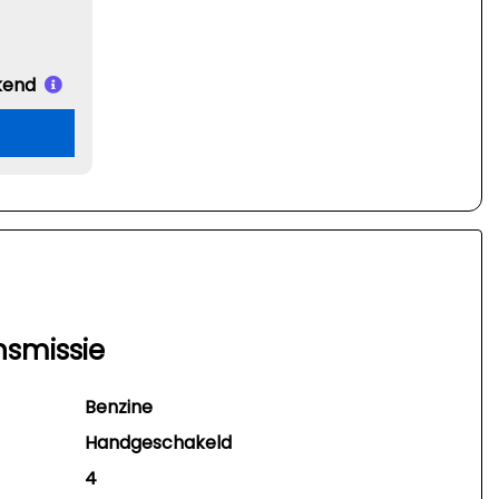
kend
nsmissie
Benzine
Handgeschakeld
4