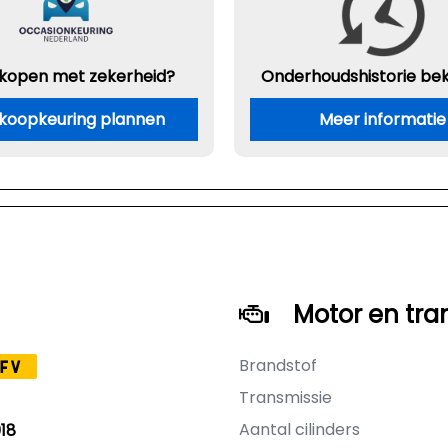
 kopen met zekerheid?
Onderhouds
historie be
koopkeuring plannen
Meer informatie
Motor en tra
Brandstof
FV
Transmissie
Aantal cilinders
18