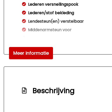
Lederen versnellingspook
Lederen/stof bekleding
Lendesteun(en) verstelbaar
Middenarmsteun voor
Sportstoelen
Sportstuur
Meer informatie
Stuur leder
Stuurbekrachtiging
Stuurbekrachtiging snelheidsafhankelijk
Voorstoelen verwarmd
Beschrijving