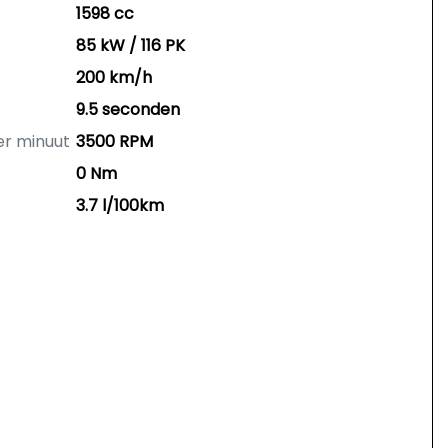
1598 cc
85 kW / 116 PK
200 km/h
9.5 seconden
er minuut
3500 RPM
0 Nm
3.7 l/100km