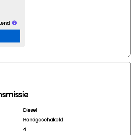
kend
nsmissie
Diesel
Handgeschakeld
4