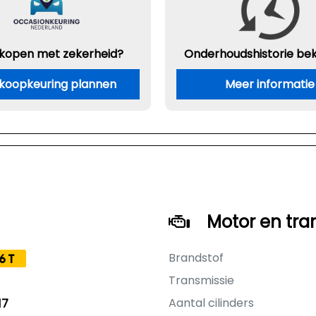
 kopen met zekerheid?
Onderhouds
historie be
koopkeuring plannen
Meer informatie
Motor en tra
Brandstof
6T
Transmissie
Aantal cilinders
17