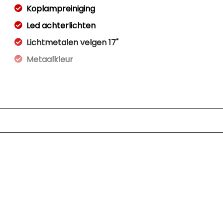
Koplampreiniging
Led achterlichten
Lichtmetalen velgen 17"
Metaalkleur
Mistlampen voor
Park distance control
Parkeersensor achter
Sportonderstel
Sportvelgen
Overige
Anti blokkeer systeem
Anti doorslip regeling
Asr