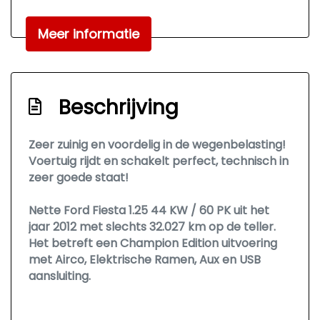
verwarmbaar
Buitenspiegels elektrisch verstelbaar
Meer informatie
Buitenspiegels in carrosseriekleur
Bumpers in carrosseriekleur
Beschrijving
Centrale vergrendeling
Centrale vergrendeling met
Zeer zuinig en voordelig in de wegenbelasting!
afstandsbediening
Voertuig rijdt en schakelt perfect, technisch in
Interieur
zeer goede staat!
Achterbank in delen neerklapbaar
Nette Ford Fiesta 1.25 44 KW / 60 PK uit het
jaar 2012 met slechts 32.027 km op de teller.
Airco
Het betreft een Champion Edition uitvoering
Bestuurdersstoel in hoogte verstelbaar
met Airco, Elektrische Ramen, Aux en USB
aansluiting.
Elektrische ramen voor
Stuurbekrachtiging