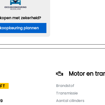
 kopen met zekerheid?
koopkeuring plannen
Motor en tra
Brandstof
FT
Transmissie
Aantal cilinders
19