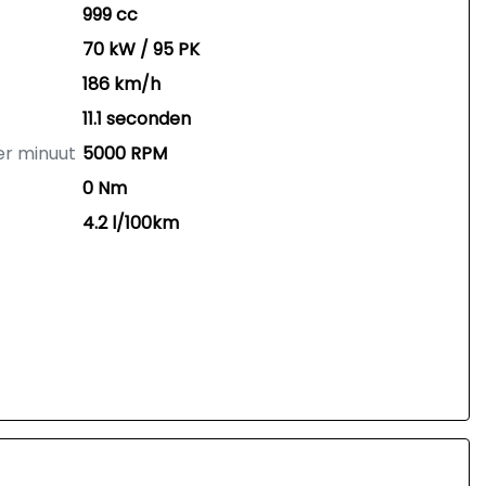
999 cc
70 kW / 95 PK
186 km/h
11.1 seconden
er minuut
5000 RPM
0 Nm
4.2 l/100km