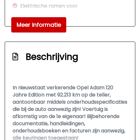
Elektrische ramen voor
Lederen interieur
Meer informatie
Stuurbekrachtiging snelheidsafhankelijk
Voorstoelen verwarmd
Exterieur
Beschrijving
Buitenspiegels elektrisch verstelbaar
Centrale vergrendeling met
afstandsbediening
In nieuwstaat verkerende Opel Adam 120
Getint glas
Jahre Edition met 92.213 km op de teller,
aantoonbaar middels onderhoudsspecificaties
Park distance control
die bij de auto aanwezig zijn! Voertuig is
Sportvelgen
afkomstig van de 1e eigenaar! Bijbehorende
documentatie, handleidingen,
onderhoudsboeken en facturen zijn aanwezig,
alle keuringen toegestaan!