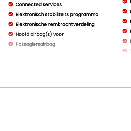
Connected services
Elektronisch stabiliteits programma
Elektronische remkrachtverdeling
Hoofd airbag(s) voor
Passagiersairbag
Schakelpaddles
Volledig digitaal instrumentenpaneel
Zij airbag(s) voor