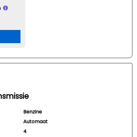
n
nsmissie
Benzine
Automaat
4