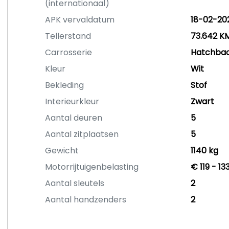
(internationaal)
APK vervaldatum
18-02-20
Tellerstand
73.642 K
Carrosserie
Hatchba
Kleur
Wit
Bekleding
Stof
Interieurkleur
Zwart
Aantal deuren
5
Aantal zitplaatsen
5
Gewicht
1140 kg
Motorrijtuigenbelasting
€ 119 - 1
Aantal sleutels
2
Aantal handzenders
2