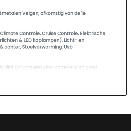
htmetalen Velgen, afkomstig van de 1e
 Climate Controle, Cruise Controle, Elektrische
erlichten & LED koplampen), Licht- en
 & achter, Stoelverwarming, Usb
ig zijn! Kortom een zeer complete en goed
 onderhoudsboeken en facturen zijn aanwezig,