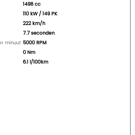
1498 cc
110 kW / 149 PK
222 km/h
7.7 seconden
er minuut
5000 RPM
0 Nm
6.1 l/100km