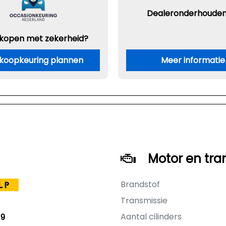
Dealeronderhoude
 kopen met zekerheid?
koopkeuring plannen
Meer informatie
Motor en tra
Brandstof
LP
Transmissie
Aantal cilinders
19