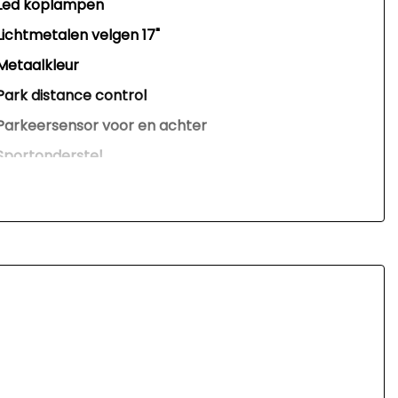
Led koplampen
Lichtmetalen velgen 17"
Metaalkleur
Park distance control
Parkeersensor voor en achter
Sportonderstel
Sportvelgen
Warmtewerend glas