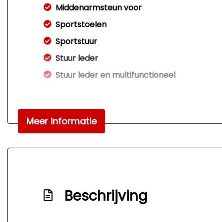
Middenarmsteun voor
Sportstoelen
Sportstuur
Stuur leder
Stuur leder en multifunctioneel
Stuur verstelbaar
Stuurbekrachtiging snelheidsafhankelijk
Meer informatie
Voorstoelen in hoogte verstelbaar
Voorstoelen verwarmd
Beschrijving