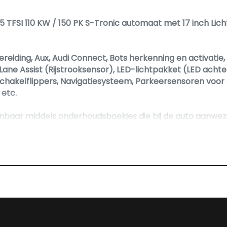
5 TFSI 110 KW / 150 PK S-Tronic automaat met 17 inch Lic
ereiding, Aux, Audi Connect, Bots herkenning en activatie,
, Lane Assist (Rijstrooksensor), LED-lichtpakket (LED acht
schakelflippers, Navigatiesysteem, Parkeersensoren voor
 etc.
onbaar middels onderhoudsboekjes die bij de auto aanwez
kelt perfect. Bijbehorende documentatie, handleidingen,