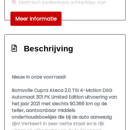
Elektrisch bedienbare achterklep met
sensorsturing
Meer informatie
Elektronisch sper differentieel
Elektronisch stabiliteits programma
Hoofd airbag(s) voor
Beschrijving
Keyless start
Knie airbag(s)
Navigatie-systeem full map + hard disk
Nieuw in onze voorraad!
Passagiersairbag
Rijstrooksensor met correctie
Bomvolle Cupra Ateca 2.0 TSI 4-Motion DSG
Automaat 301 PK Limited Edition uitvoering van
Rondomzicht camera
het jaar 2021 met slechts 90.366 km op de
Schakelpaddles
teller, aantoonbaar middels
onderhoudsboekjes die bij de auto aanwezig
Variabele stuuroverbrenging
zijn! Verkeert in zeer nette staat en is rijk
Vervolgbotsing preventie