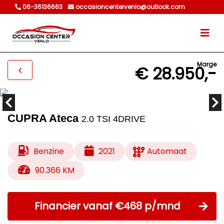
06-36136663
occasioncentervenlo@outlook.com
Marge
€ 28.950,-
CUPRA Ateca
2.0 TSI 4DRIVE
Benzine
2021
Automaat
90.366 KM
Financier vanaf €468 p/mnd