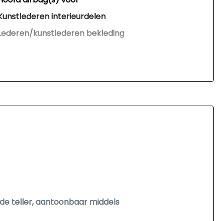
Kunstlederen interieurdelen
Lederen/kunstlederen bekleding
Passagiersairbag
S line exterieur
Schakelpaddles
Volledig digitaal instrumentenpaneel
Zij airbag(s) voor
Interieur
Achterbank in delen neerklapbaar
Airco
Airco separaat achter
 de teller, aantoonbaar middels
Armsteun voor