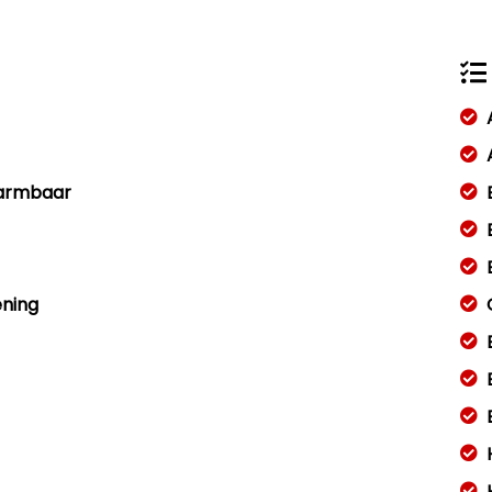
warmbaar
ening