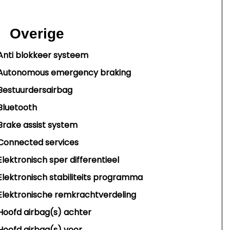
Overige
Anti blokkeer systeem
Autonomous emergency braking
Bestuurdersairbag
Bluetooth
Brake assist system
Connected services
Elektronisch sper differentieel
Elektronisch stabiliteits programma
Elektronische remkrachtverdeling
Hoofd airbag(s) achter
Hoofd airbag(s) voor