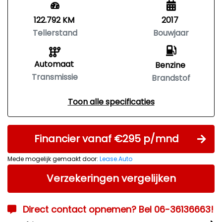
122.792 KM
2017
Tellerstand
Bouwjaar
Automaat
Benzine
Transmissie
Brandstof
Toon alle specificaties
Financier vanaf €295 p/mnd
Mede mogelijk gemaakt door:
Lease.Auto
Verzekeringen vergelijken
Direct contact opnemen? Bel 06-36136663!