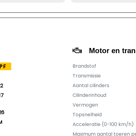
Motor en tra
Brandstof
PF
Transmissie
Aantal cilinders
22
Cilinderinhoud
17
Vermogen
26
Topsnelheid
M
Acceleratie (0-100 km/h)
Maximum aantal toeren p