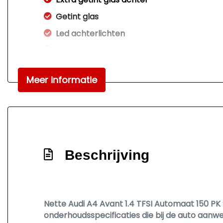
Getint glas
Led achterlichten
Led dagrijverlichting
Led koplampen
Meer informatie
Lichtmetalen velgen 18"
Parkeersensor achter
Parkeersensor voor
Parkeersensor voor en achter
Ruitensproeiers/wisserbladen verwarmba
Beschrijving
Sportonderstel
Sportvelgen
Warmtewerend glas
Nette Audi A4 Avant 1.4 TFSI Automaat 150 PK 
onderhoudsspecificaties die bij de auto aanwez