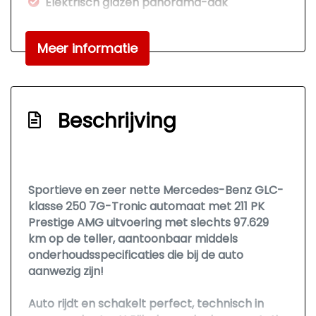
Elektrisch glazen panorama-dak
Extra getint glas achter
Meer informatie
Koplampen adaptief
Led achterlichten
Led dagrijverlichting
Beschrijving
Lichtmetalen velgen 19"
Panoramadak
Parkeer assistent
Sportieve en zeer nette Mercedes-Benz GLC-
Parkeersensor voor en achter
klasse 250 7G-Tronic automaat met 211 PK
Side assist
Prestige AMG uitvoering met slechts 97.629
km op de teller, aantoonbaar middels
Sportonderstel
onderhoudsspecificaties die bij de auto
Sportvelgen
aanwezig zijn!
Treeplanken
Auto rijdt en schakelt perfect, technisch in
Warmtewerend glas